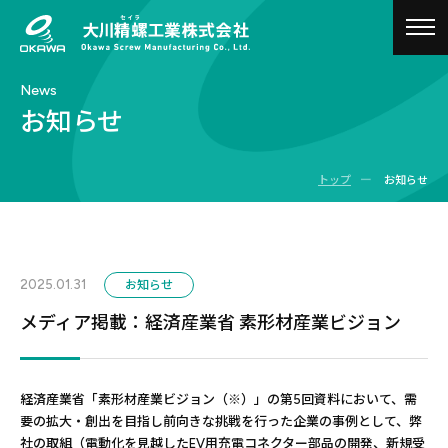
togg
navig
News
お知らせ
ー
トップ
お知らせ
2025.01.31
お知らせ
メディア掲載：経済産業省 素形材産業ビジョン
経済産業省「素形材産業ビジョン（※）」の第5回資料において、需
要の拡大・創出を目指し前向きな挑戦を行った企業の事例として、弊
社の取組（電動化を見越したEV用充電コネクター部品の開発、新規受