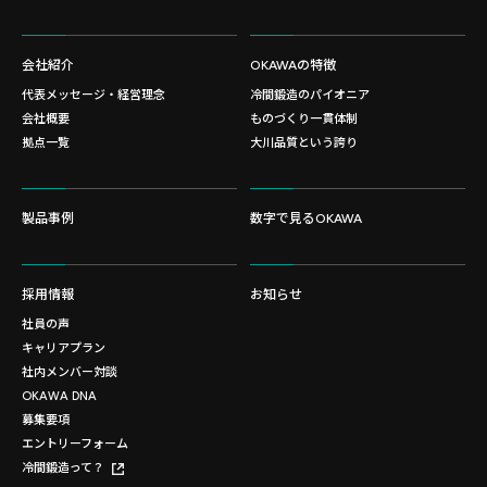
会社紹介
OKAWAの特徴
代表メッセージ・経営理念
冷間鍛造のパイオニア
会社概要
ものづくり一貫体制
拠点一覧
大川品質という誇り
製品事例
数字で見るOKAWA
採用情報
お知らせ
社員の声
キャリアプラン
社内メンバー対談
OKAWA DNA
募集要項
エントリーフォーム
冷間鍛造って？