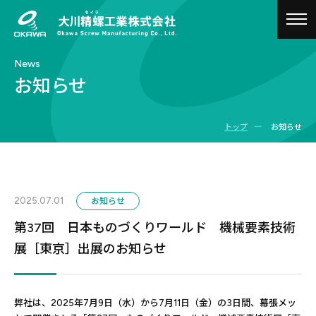
togg
navig
News
お知らせ
ー
トップ
お知らせ
2025.07.01
お知らせ
第37回 日本ものづくりワールド 機械要素技術
展［東京］出展のお知らせ
弊社は、2025年7月9日（水）から7月11日（金）の3日間、幕張メッ